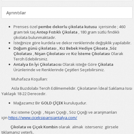
Ayrıntılar
Prenses özel
pembe dekorlu çikolata kutusu
içerisinde ; 460
gram tek taş
Antep Fıstıklı Çikolata
, 180 gram sütlü fındıklı
çikolata bulunmaktadır.
İsteğinize göre kurdela ve dekor renklerinde değişiklik yapılabilir.
Doğum günü çikolatası , Kız Bebek Hediye Çikoata ,Söz
Çikolatası
,
Nişan Çikolatası
ve
Kız İsteme Çikolatası
Olarak
Tercih Edebilirsiniz.
Antalya En İyi Çikolatacısı
Olarak isteğe Göre
Çikolata
Ürünlerinde ve Renklerinde Çeşitleri Seçebilirsiniz.
Muhafaza Koşulları:
Asla Buzdolabı Tercih Edilmemelidir. Çikolatanın İdeal Saklama Isısı
Yaklaşık 18-22 Derecedir.
Mağazamız Bir
GOLD ÇİÇEK
kuruluşudur.
Kız isteme Çiçeği , Nişan Çiçeği , Söz Çiçeği ve aranjmanları
için
https://www.ciceksiparisiantalya.com/
Çikolata ve Çiçek Kombin
olarak almak isterseniz görsele
tıklamanız yeterli..