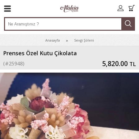
Anasayfa
Sevgi Şöleni
Prenses Özel Kutu Çikolata
5,820.00
(#
25948
)
TL